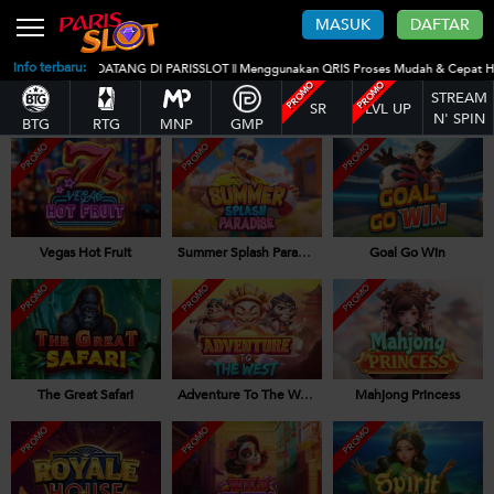
Beranda
MASUK
DAFTAR
Slots
info terbaru:
SELAMAT DATANG DI PARISSLOT || Menggunakan QRIS Proses Mudah & Cepat Hany
PROMO
PROMO
STREAM
SR
LVL UP
Live Casino
N' SPIN
BTG
RTG
MNP
GMP
PROMO
PROMO
PROMO
Promosi
Hubungi Kami
Live Chat
Vegas Hot Fruit
Summer Splash Paradise
Goal Go Win
PROMO
PROMO
PROMO
MASUK
DAFTAR
© idnsport. Hak Cipta Dilindungi.
The Great Safari
Adventure To The West
Mahjong Princess
PROMO
PROMO
PROMO