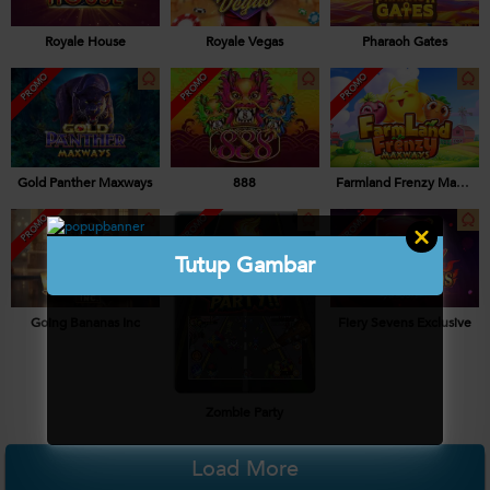
Royale House
Royale Vegas
Pharaoh Gates
PROMO
PROMO
PROMO
Gold Panther Maxways
888
Farmland Frenzy Maxways
PROMO
PROMO
PROMO
Tutup Gambar
Going Bananas Inc
Fiery Sevens Exclusive
Zombie Party
Load More