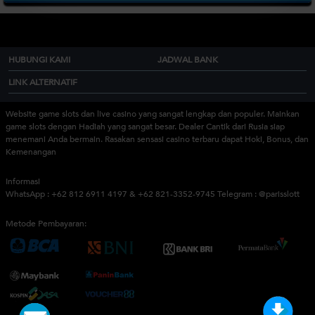
HUBUNGI KAMI
JADWAL BANK
LINK ALTERNATIF
Website game slots dan live casino yang sangat lengkap dan populer. Mainkan
game slots dengan Hadiah yang sangat besar. Dealer Cantik dari Rusia siap
menemani Anda bermain. Rasakan sensasi casino terbaru dapat Hoki, Bonus, dan
Kemenangan
Informasi
WhatsApp : +62 812 6911 4197 & +62 821-3352-9745 Telegram : @parisslott
Metode Pembayaran: