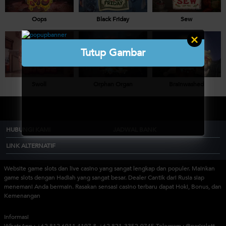
Oops
Black Friday
Sew
Tutup Gambar
Swoll
Orphan Organ
Brainwashed
HUBUNGI KAMI
JADWAL BANK
LINK ALTERNATIF
Website game slots dan live casino yang sangat lengkap dan populer. Mainkan
game slots dengan Hadiah yang sangat besar. Dealer Cantik dari Rusia siap
menemani Anda bermain. Rasakan sensasi casino terbaru dapat Hoki, Bonus, dan
Kemenangan
Informasi
WhatsApp : +62 812 6911 4197 & +62 821-3352-9745 Telegram : @parisslott