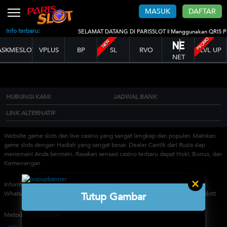
Beranda
MASUK
DAFTAR
Slots
info terbaru:
SELAMAT DATANG DI PARISSLOT || Menggunakan QRIS Pro
PROMO
NEW
ASKMESLOT
VPLUS
BP
SL
RVO
LVL UP
Live Casino
NET
Promosi
Hubungi Kami
HUBUNGI KAMI
JADWAL BANK
LINK ALTERNATIF
Live Chat
Website game slots dan live casino yang sangat lengkap dan populer. Mainkan
MASUK
DAFTAR
game slots dengan Hadiah yang sangat besar. Dealer Cantik dari Rusia siap
menemani Anda bermain. Rasakan sensasi casino terbaru dapat Hoki, Bonus, dan
Kemenangan
© idnsport. Hak Cipta Dilindungi.
Informasi
WhatsApp : +62 812 6911 4197 & +62 821-3352-9745 Telegram : @parisslott
Tutup Gambar
Metode Pembayaran: