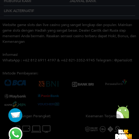
HUBUNGI KAMI
JADWAL BANK
LINK ALTERNATIF
Website game slots dan live casino yang sangat lengkap dan populer. Mainkan
game slots dengan Hadiah yang sangat besar. Dealer Cantik dari Rusia siap
menemani Anda bermain. Rasakan sensasi casino terbaru dapat Hoki, Bonus, dan
Kemenangan
Informasi
WhatsApp : +62 812 6911 4197 & +62 821-3352-9745 Telegram : @parisslott
Metode Pembayaran:
Dukungan Perangkat:
Keamanan Terjamin: